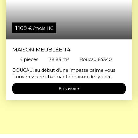
1 168
€ /mois HC
MAISON MEUBLÉE T4
4
pièces
78.85
m²
Boucau 64340
BOUCAU, au début d'une impasse calme vous
trouverez une charmante maison de type 4
entièrement meublée comprenant une entrée,
En savoir +
une buanderie, un WC indépendant et une pièce
de vie avec cuisine ouvert offrant l'accès à la
terrasse ; à l'étage 3 chambres + une salle d'eau
avec WC.