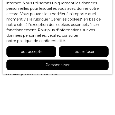
internet. Nous utiliserons uniquement les données
leurs données et le droit de demander la rectification, la
personnelles pour lesquelles vous avez donné votre
mise à jour et la suppression de leurs données
accord. Vous pouvez les modifier à n'importe quel
personnelles en
moment via la rubrique ″Gérer les cookies″ en bas de
notre site, à l'exception des cookies essentiels à son
Si vous ne souhaitez pas faire l'objet de prospection
fonctionnement. Pour plus d'informations sur vos
commerciale par voie téléphonique, vous pouvez vous
données personnelles, veuillez consulter
inscrire gratuitement sur la liste d'opposition au
notre politique de confidentialité
.
démarchage téléphonique, prévu par l'article L223-1 du
code de la consommation, sur le site Internet
Tout accepter
Tout refuser
www.bloctel.gouv.fr
ou par courrier adressé à Société
Worldline, Service Bloctel, CS 61311, 41013 BLOIS CEDEX.
Personnaliser
Labat immobilier
contact@labat-immobilier.fr
+33 5 59 64 69 20
Cookies
Lors de la consultation du site, des informations
relatives à votre appareil peuvent être enregistrées
dans des fichiers texte appelés "Cookies", et placés dans