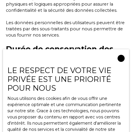
physiques et logiques appropriées pour assurer la
confidentialité et la sécurité des données collectées.
Les données personnelles des utilisateurs peuvent être
traitées par des sous-traitants pour nous permettre de
vous fournir nos services.
Durée de conservation des
données
LE RESPECT DE VOTRE VIE
Nous conservons vos données uniquement le temps
PRIVÉE EST UNE PRIORITÉ
nécessaire pour les finalités poursuivies, conformément
aux prescriptions légales.
POUR NOUS
Droits des utilisateurs
Nous utilisons des cookies afin de vous offrir une
expérience optimale et une communication pertinente
sur notre site. Grace à ces technologies, nous pouvons
Conformément à la réglementation européenne et à la
vous proposer du contenu en rapport avec vos centres
loi Informatique et libertés du 6 janvier 1978, les
d'intérêt. Ils nous permettent également d'améliorer la
internautes dont les données personnelles sont traitées
qualité de nos services et la convivialité de notre site
par la société Labat immobilier ont le droit d’accéder à