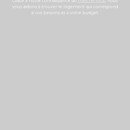
Grâce à notre connaissance du
marché local
, nous
vous aidons à trouver le logement qui correspond
Localisation
à vos besoins et à votre budget.
Loyer max (€/mois)
Surface min (m²)
Rechercher