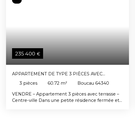
235 400
€
APPARTEMENT DE TYPE 3 PIÈCES AVEC
TERRASSE
3
pièces
60.72
m²
Boucau 64340
VENDRE – Appartement 3 pièces avec terrasse –
Centre-ville Dans une petite résidence fermée et
sécurisée, découvrez cet appartement 3 pièces de
60,57 m², situé au 2ᵉ et dernier étage. Descriptif :
Séjour lumineuxCuisine séparée2 chambresSalle
de bainsWC séparésClimatisation
réversibleChauffage électriqueLes + : Ravalement