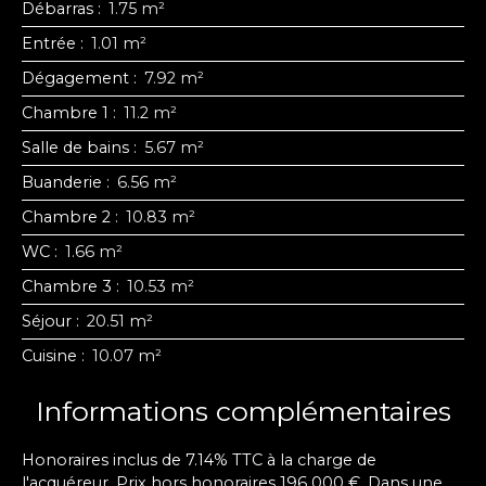
Débarras
:
1.75 m²
Entrée
:
1.01 m²
Dégagement
:
7.92 m²
Chambre 1
:
11.2 m²
Salle de bains
:
5.67 m²
Buanderie
:
6.56 m²
Chambre 2
:
10.83 m²
WC
:
1.66 m²
Chambre 3
:
10.53 m²
Séjour
:
20.51 m²
Cuisine
:
10.07 m²
Informations complémentaires
Honoraires inclus de 7.14% TTC à la charge de
l'acquéreur. Prix hors honoraires 196 000 €. Dans une