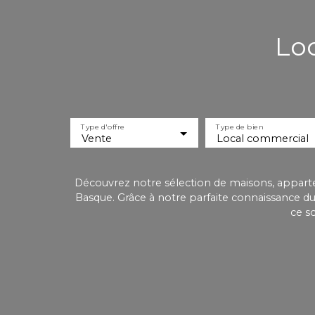
Lo
Type d'offre
Type de bien
Vente
Local commercial
Découvrez notre sélection de maisons, appartem
Basque. Grâce à notre parfaite connaissance d
ce s