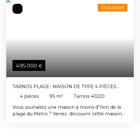
Exclusivité
495 000
€
TARNOS PLAGE- MAISON DE TYPE 4 PIÈCES
AVEC JARDIN
4
pièces
95
m²
Tarnos 40220
Vous souhaitez une maison à moins d'1km de la
plage du Metro ? Venez découvrir cette maison
de plain-pied d'environ 100 m² habitables, de type
4 pièces avec jardin piscinable. Elle se compose
d'un séjour d'environ 30 m² avec insert, d'une