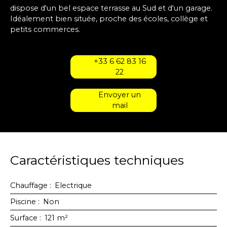
dispose d'un bel espace terrasse au Sud et d'un garage.
Idéalement bien située, proche des écoles, collège et
petits commerces.
+33 6 62 83 16
22
Envoyer un
mail
Caractéristiques techniques
Chauffage
:
Electrique
Piscine
:
Non
Surface
:
121
m²