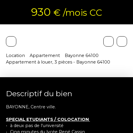
930
€ /mois CC
Location
Appartement
Bayonne 64100
Appartement à louer, 3 pièces - Bayonne 64100
Descriptif du bien
BAYONNE, Centre ville.
SPECIAL ETUDIANTS / COLOCATION
à deux pas de l'université
Cinq minutes du lycée René Cassin