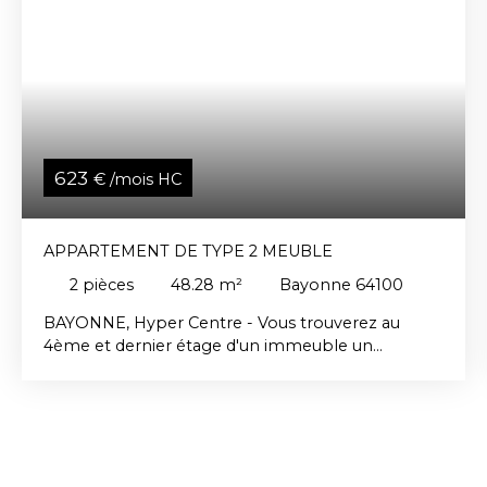
623
€ /mois HC
APPARTEMENT DE TYPE 2 MEUBLE
2
pièces
48.28
m²
Bayonne 64100
BAYONNE, Hyper Centre - Vous trouverez au
4ème et dernier étage d'un immeuble un
appartement de type 2 comprenant une entrée,
une pièce de vie avec cuisine, une chambre, une
salle de bains et un WC séparé. Ensemble propre
et en bon état général !